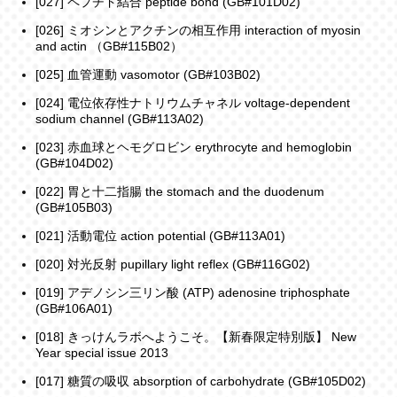
[027] ペプチド結合 peptide bond (GB#101D02)
[026] ミオシンとアクチンの相互作用 interaction of myosin
and actin （GB#115B02）
[025] 血管運動 vasomotor (GB#103B02)
[024] 電位依存性ナトリウムチャネル voltage-dependent
sodium channel (GB#113A02)
[023] 赤血球とヘモグロビン erythrocyte and hemoglobin
(GB#104D02)
[022] 胃と十二指腸 the stomach and the duodenum
(GB#105B03)
[021] 活動電位 action potential (GB#113A01)
[020] 対光反射 pupillary light reflex (GB#116G02)
[019] アデノシン三リン酸 (ATP) adenosine triphosphate
(GB#106A01)
[018] きっけんラボへようこそ。【新春限定特別版】 New
Year special issue 2013
[017] 糖質の吸収 absorption of carbohydrate (GB#105D02)