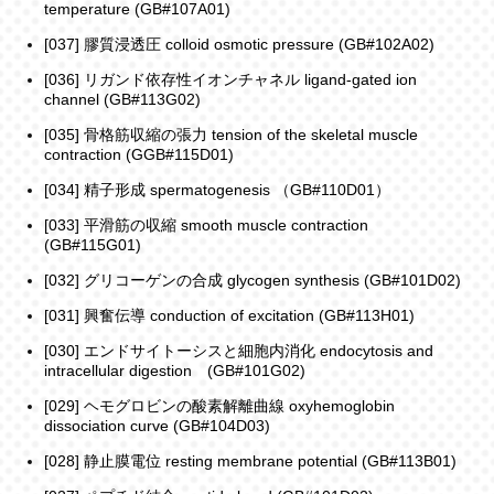
temperature (GB#107A01)
[037] 膠質浸透圧 colloid osmotic pressure (GB#102A02)
[036] リガンド依存性イオンチャネル ligand-gated ion
channel (GB#113G02)
[035] 骨格筋収縮の張力 tension of the skeletal muscle
contraction (GGB#115D01)
[034] 精子形成 spermatogenesis （GB#110D01）
[033] 平滑筋の収縮 smooth muscle contraction
(GB#115G01)
[032] グリコーゲンの合成 glycogen synthesis (GB#101D02)
[031] 興奮伝導 conduction of excitation (GB#113H01)
[030] エンドサイトーシスと細胞内消化 endocytosis and
intracellular digestion (GB#101G02)
[029] ヘモグロビンの酸素解離曲線 oxyhemoglobin
dissociation curve (GB#104D03)
[028] 静止膜電位 resting membrane potential (GB#113B01)