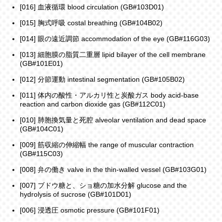
[016] 血液循環 blood circulation (GB#103D01)
[015] 胸式呼吸 costal breathing (GB#104B02)
[014] 眼の遠近調節 accommodation of the eye (GB#116G03)
[013] 細胞膜の脂質二重層 lipid bilayer of the cell membrane
(GB#101E01)
[012] 分節運動 intestinal segmentation (GB#105B02)
[011] 体内の酸性・アルカリ性と炭酸ガス body acid-base
reaction and carbon dioxide gas (GB#112C01)
[010] 肺胞換気量と死腔 alveolar ventilation and dead space
(GB#104C01)
[009] 筋収縮の伸縮幅 the range of muscular contraction
(GB#115C03)
[008] 弁の働き valve in the thin‐walled vessel (GB#103G01)
[007] ブドウ糖と、ショ糖の加水分解 glucose and the
hydrolysis of sucrose (GB#101D01)
[006] 浸透圧 osmotic pressure (GB#101F01)