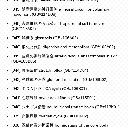
[050] 細胞呼吸 cellular respiration (GB#101H01)
[049] 随意運動の神経回路 a neural circuit for voluntary
movement (GB#114D08)
[048] 表皮細胞の入れ替わり epidermal cell turnover
(GB#117A02)
[047] 解糖系 glycolysis (GB#106A02)
[046] 消化と代謝 digestion and metabolism (GB#105A02)
[045] 皮膚の動静脈吻合 arteriovenous anastomoses in skin
(GB#103B05)
[044] 伸張反射 stretch reflex (GB#114D04)
[043] 糸球体のろ過 glomerular filtration (GB#108B02)
[042] ＴＣＡ回路 TCA cycle (GB#106B01)
[041] 心筋線維 myocardial fibers (GB#115F01)
[040] シナプス伝達 neural signal transmission (GB#113K01)
[039] 卵巣周期 ovarian cycle (GB#110K02)
[038] 深部体温の恒常性 homeostasis of the core body