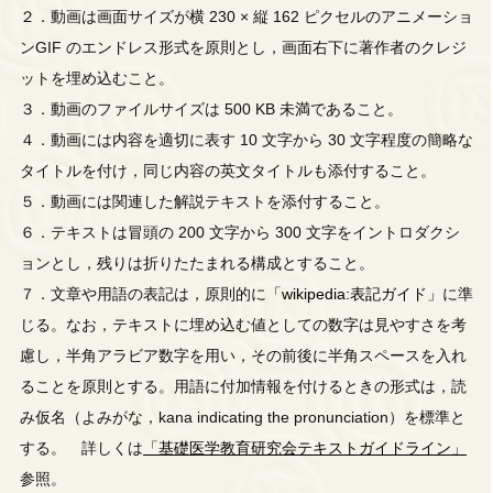
２．動画は画面サイズが横 230 × 縦 162 ピクセルのアニメーショ
ンGIF のエンドレス形式を原則とし，画面右下に著作者のクレジ
ットを埋め込むこと。
３．動画のファイルサイズは 500 KB 未満であること。
４．動画には内容を適切に表す 10 文字から 30 文字程度の簡略な
タイトルを付け，同じ内容の英文タイトルも添付すること。
５．動画には関連した解説テキストを添付すること。
６．テキストは冒頭の 200 文字から 300 文字をイントロダクシ
ョンとし，残りは折りたたまれる構成とすること。
７．文章や用語の表記は，原則的に
「wikipedia:表記ガイド」
に準
じる。なお，テキストに埋め込む値としての数字は見やすさを考
慮し，半角アラビア数字を用い，その前後に半角スペースを入れ
ることを原則とする。用語に付加情報を付けるときの形式は，読
み仮名（よみがな，kana indicating the pronunciation）を標準と
する。 詳しくは
「基礎医学教育研究会テキストガイドライン」
参照。