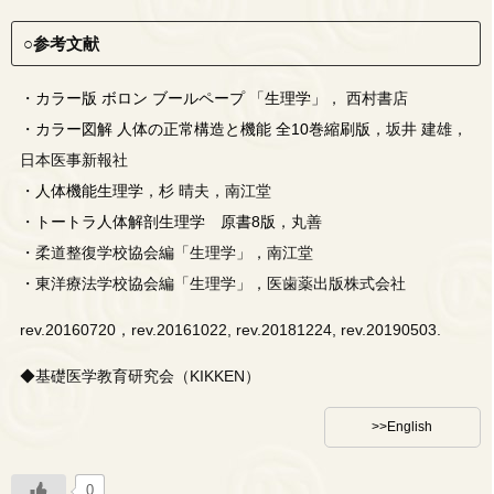
○参考文献
・
カラー版 ボロン ブールペープ 「生理学」
， 西村書店
・
カラー図解 人体の正常構造と機能 全10巻縮刷版
，坂井 建雄，
日本医事新報社
・
人体機能生理学
，杉 晴夫，南江堂
・
トートラ人体解剖生理学 原書8版
，丸善
・柔道整復学校協会編「生理学」，南江堂
・東洋療法学校協会編「生理学」，医歯薬出版株式会社
rev.20160720，rev.20161022, rev.20181224, rev.20190503.
◆基礎医学教育研究会（KIKKEN）
>>English
0