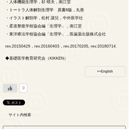
・
人体機能生理学
，杉 晴夫，南江堂
・
トートラ人体解剖生理学 原書8版
，丸善
・
イラスト解剖学
，松村 讓兒，中外医学社
・柔道整復学校協会編「生理学」，南江堂
・東洋療法学校協会編「生理学」，医歯薬出版株式会社
rev.20150429，rev.20160403，rev.20170205, rev.20180714.
◆基礎医学教育研究会（KIKKEN）
>>English
0
サイト内検索