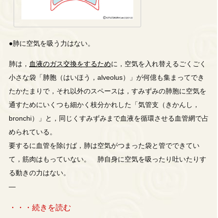
●肺に空気を吸う力はない。
肺は，
血液のガス交換をするため
に，空気を入れ替えるごくごく
小さな袋「
肺胞
（はいほう，alveolus）」が何億も集まってでき
たかたまりで，それ以外のスペースは，すみずみの肺胞に空気を
通すためにいくつも細かく枝分かれした「気管支（きかんし，
bronchi）」と，同じくすみずみまで血液を循環させる血管網で占
められている。
要するに血管を除けば，肺は空気がつまった袋と管でできてい
て，筋肉はもっていない。 肺自身に空気を吸ったり吐いたりす
る動きの力はない。
—
・・・続きを読む