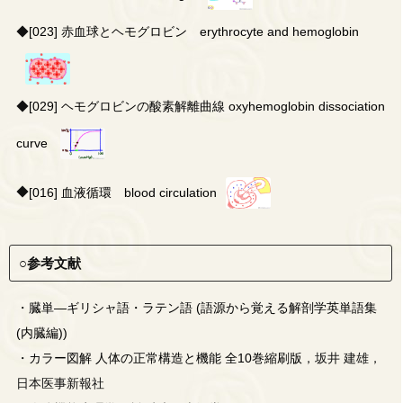
◆
[023] 赤血球とヘモグロビン erythrocyte and hemoglobin
◆
[029] ヘモグロビンの酸素解離曲線 oxyhemoglobin dissociation
curve
◆
[016] 血液循環 blood circulation
○参考文献
・
臓単―ギリシャ語・ラテン語 (語源から覚える解剖学英単語集
(内臓編))
・
カラー図解 人体の正常構造と機能 全10巻縮刷版
，坂井 建雄，
日本医事新報社