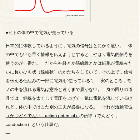
●ヒトの体の中で電気が走っている
日常的に体験しているように，電気の信号はとにかく速い。 体
の中でもいち早く情報を伝えようとすると，やはり電気的信号を
使うのが一番だ。 だから神経とか筋線維とかは細胞が電線みた
いに長いひも状（線維状）のかたちをしていて，その上で，信号
を伝える仕組みの一部に電気を”使っている”。 実のところ，モ
ノの中を流れる電気は意外と遠くまで届かない。 身の回りの道
具では，銅線を太くして電圧を上げて一気に電気を流しているけ
れど，体の中ではまた別の工夫が必要になる。 それが
活動電位
（かつどうでんい，action potential）
の伝導（でんどう，
conduction）という仕事だ。
—