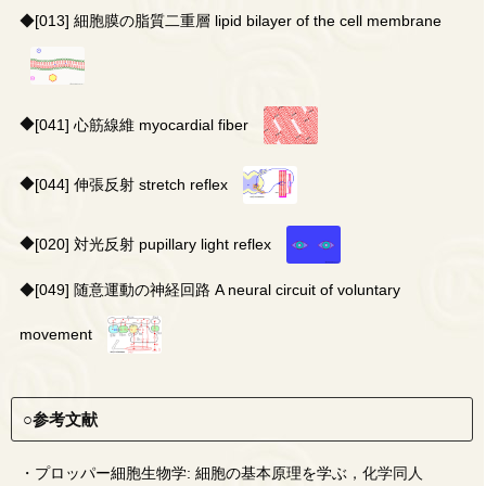
◆
[013] 細胞膜の脂質二重層 lipid bilayer of the cell membrane
◆
[041] 心筋線維 myocardial fiber
◆
[044] 伸張反射 stretch reflex
◆
[020] 対光反射 pupillary light reflex
◆
[049] 随意運動の神経回路 A neural circuit of voluntary
movement
○参考文献
・
プロッパー細胞生物学: 細胞の基本原理を学ぶ
，化学同人