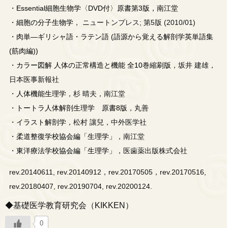
・
Essential細胞生物学〈DVD付〉原書第3版，南江堂
・
細胞の分子生物学
， ニュートンプレス; 第5版 (2010/01)
・
肉単―ギリシャ語・ラテン語 (語源から覚える解剖学英単語集
(筋肉編))
・
カラー図解 人体の正常構造と機能 全10巻縮刷版
，坂井 建雄，
日本医事新報社
・
人体機能生理学
，杉 晴夫，南江堂
・
トートラ人体解剖生理学 原書8版
，丸善
・
イラスト解剖学
，松村 讓兒，中外医学社
・
柔道整復学校協会編「生理学」
，南江堂
・
東洋療法学校協会編「生理学」
，医歯薬出版株式会社
rev.20140611, rev.20140912，rev.20170505，rev.20170516,
rev.20180407, rev.20190704, rev.20200124.
◆基礎医学教育研究会（KIKKEN）
0