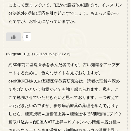
によって定まっていて、”ほかの臓器”の細胞では、インスリン
分泌以外の別の反応を引き起こすでしょう。ちょっと長かっ
たですが、お答えになっていますか。
0
(Surgeon THより) [2015/10/25][9:37 AM]
約30年前に基礎医学を学んだ者ですが、古い知識をアップデ
ートするために、色んなサイトを見ておりますが、
ceoKIKKENさんの基礎医学教育研究会は、読者の理解を深め
てあげたいという熱意がとても強く感じられます。私も、こ
こで勉強させていただきたいと思っております。一つ教えて
いただきたいのですが、糖尿病治療薬の薬理を学んでおりま
したら、糖質摂取→血糖値上昇→糖輸送体でβ細胞内にブドウ
糖取り込み→β細胞内ATP上昇→Ｋチャンネル閉鎖→脱分極→
カルシウムチャンネル活性化→細胞内カルシウム濃度上昇→