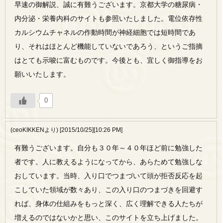
早速の御解説、誠に有難うございます。京都大学の糖尿病・
内分泌・栄養内科のサイトも参照いたしました。電位依存性
カルシウムチャネルの作動時間が神経細胞では短時間であ
り、それはほとんど機能していないであろう、というご指摘
はとても示唆に富むものです。今後とも、宜しく御指導をお
願いいたします。
0
(ceoKIKKENより) [2015/10/25][10:26 PM]
有難うございます。自分も３０年～４０年ほど前に勉強した
者です。人に教えるようになってから、あらためて勉強しな
おしています。当時、入り口でつまづいて頭が拒否反応を起
こしていた領域が数々あり、この入り口のつまづきを回避す
れば、身体の仕組みをもっと深く、広く理解できる人たちが
増えるのではないかと思い、このサイトを立ち上げました。