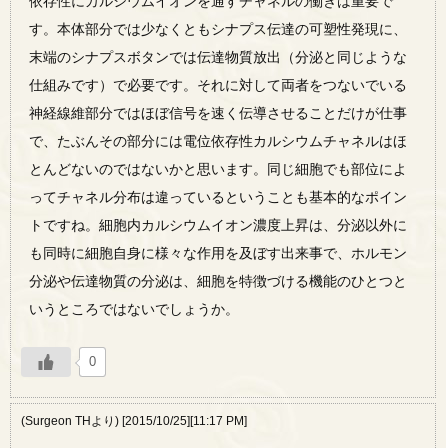
依存性にカルシウムイオンを通すチャネルの働きは重要で
す。本体部分では少なくともシナプス伝達の可塑性発現に、
末端のシナプスボタンでは伝達物質放出（分泌と同じような
仕組みです）で必要です。それに対して両者をつないでいる
神経線維部分ではほぼ信号を速く伝導させることだけが仕事
で、たぶんその部分には電位依存性カルシウムチャネルはほ
とんどないのではないかと思います。同じ細胞でも部位によ
ってチャネル分布は違っているということも基本的なポイン
トですね。細胞内カルシウムイオン濃度上昇は、分泌以外に
も同時に細胞自身に様々な作用を及ぼす出来事で、ホルモン
分泌や伝達物質の分泌は、細胞を特徴づける機能のひとつと
いうところではないでしょうか。
0
(Surgeon THより) [2015/10/25][11:17 PM]