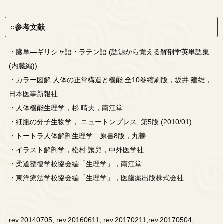
○参考文献
・
臓単―ギリシャ語・ラテン語 (語源から覚える解剖学英単語集
(内臓編))
・
カラー図解 人体の正常構造と機能 全10巻縮刷版
，坂井 建雄，
日本医事新報社
・
人体機能生理学
，杉 晴夫，南江堂
・
細胞の分子生物学
， ニュートンプレス; 第5版 (2010/01)
・
トートラ人体解剖生理学 原書8版
，丸善
・
イラスト解剖学
，松村 讓兒，中外医学社
・柔道整復学校協会編「生理学」，南江堂
・東洋療法学校協会編「生理学」，医歯薬出版株式会社
rev.20140705, rev.20160611, rev.20170211,rev.20170504,