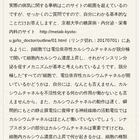
実際の病気に関する事柄はこのサイトの範囲を超えているの
ですが、せっかくのご質問ですので、自分にわかる基本的な
ことだけお答えしますと、京都大学の糖尿病・内分泌・栄養
内科のサイト http://metab-kyoto-
u.jp/to_doctor/outline/01.html（リンク切れ：20170701）にあ
るように、β細胞では電位依存性カルシウムチャネルが脱分極
で開いて細胞内カルシウム濃度上昇し、それがインスリン分
泌を促すメカニズムが基本と考えられているようです。脱分
極した”すべての”細胞で、電位依存性カルシウムチャネルが開
いているかどうかは、自分には、なんとも言えません。カル
シウムチャネルを不活性化する何かの作用が働かないとも言
えませんから。また、カルシウムチャネルの動作は遅く、瞬
間的にもとの静止膜電位に復帰する神経線維の活動電位では
カルシウムチャネルはほとんど働いていないでしょう。シナ
プスボタンの部分はカルシウムチャネルは重要ですけどね。
細胞内カルシウム濃度の上昇で何が起きるかは、細胞の種類