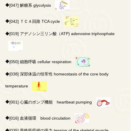
◆
[047] 解糖系 glycolysis
◆
[042] ＴＣＡ回路 TCA cycle
◆
[019] アデノシン三リン酸（ATP) adenosine triphosphate
◆
[050] 細胞呼吸 cellular respiration
◆
[038] 深部体温の恒常性 homeostasis of the core body
temperature
◆
[001] 心臓のポンプ機能 heartbeat pumping
◆
[016] 血液循環 blood circulation
◆
[035] 骨格筋収縮の張力 tension of the skeletal muscle