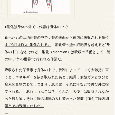
●消化は身体の外で，代謝は身体の中で
食べたものは消化管の中で，管の表面から体内に吸収される単位
までばらばらに消化される。
消化管の壁の細胞膜を越えると”身
体の中”になるけれど，消化（digestion）は吸収の準備として，管
の中，”外の世界”で行われる作業だ。
吸収された栄養素は身体の中で，代謝によって，ごく大雑把に言
うと，エネルギーを抜き取られたあと，結局，炭酸ガスと水分と
窒素化合物の姿で，つまり，息と尿，それに汗などで再び外に捨
てられる。 あれ，うんこは？
うんこ（大便）は吸収されなか
った残り物，それに腸の細胞の入れ替わった残骸（加えて腸内細
菌とその残骸）たちだ。
—