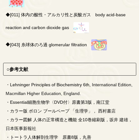
◆
[011] 体内の酸性・アルカリ性と炭酸ガス body acid-base
reaction and carbon dioxide gas
◆
[043] 糸球体のろ過 glomerular filtration
○参考文献
・
Lehninger Principles of Biochemistry 6th,
International Edition,
Macmillan Higher Education, England.
・
Essential細胞生物学〈DVD付〉原書第3版，南江堂
・
カラー版 ボロン ブールペープ 「生理学」
， 西村書店
・
カラー図解 人体の正常構造と機能 全10巻縮刷版
，坂井 建雄，
日本医事新報社
・
トートラ人体解剖生理学 原書8版
，丸善